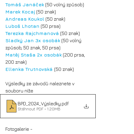
Tomáš Janáček
 (50 volný způsob)
Marek Kocaj
(50 znak)
Andreas Koukol
 (50 znak)
Luboš Lhotan
 (50 prsa)
Terezka Rajchmanová
 (50 znak)
Sladký Jan 3x osobák
 (50 volný 
způsob, 50 znak, 50 prsa)
Matěj Staša 2x osobák
 (200 prsa, 
200 znak)
Ellenka Trutnovská 
(50 znak)
Výsledky ze závodů naleznete v 
souboru níže
BPD_2024_Výsledky
.pdf
Stáhnout PDF • 1.20MB
Fotogalerie - 