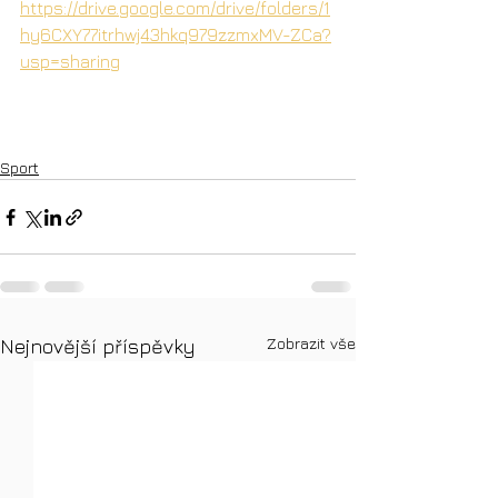
https://drive.google.com/drive/folders/1
hy6CXY77itrhwj43hkq979zzmxMV-ZCa?
usp=sharing
Sport
Zobrazit vše
Nejnovější příspěvky