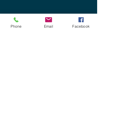
Phone
Email
Facebook
menu
Plavecká výuka
Sport
Pohárek
Integrační plavání
Činnost mimo bazén
Aktuality
Podpora
Kontakty
Dokumenty