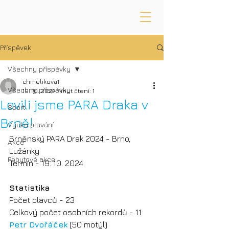
Příspěvek
Všechny příspěvky
chmelikova1
Všechny příspěvky
19. 10. 2024
Minut čtení: 1
Lovili jsme PARA Draka v
Sport
Brně!
Výuka plavání
Brněnský PARA Drak 2024 - Brno, 
Akce
Lužánky 
Pobytové akce
Termín - 19. 10. 2024
Statistika
Počet plavců - 23
Celkový počet osobních rekordů - 11 
Petr Dvořáček
 (50 motýl)