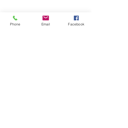
Celoroční podpora činnosti
klubu
Phone
Email
Facebook