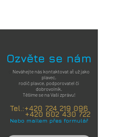
Ozvěte se nám
cf
Neváhejte nás kontaktovat ať už jako
plavec,
rodič plavce, podporovatel či
dobrovolník.
Těšíme se na Vaši zprávu!
Tel.:
+420 724 219 096
+420 602 430 722
Nebo mailem přes formulář