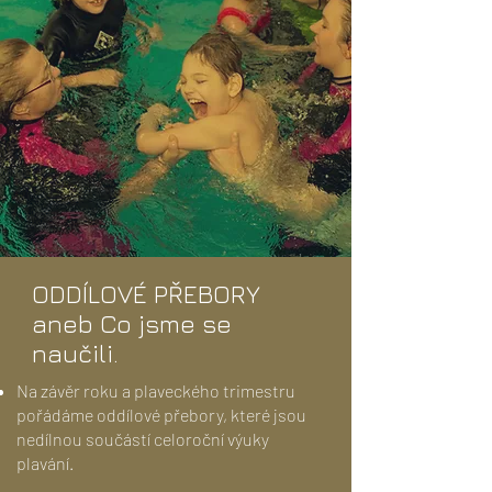
ODDÍLOVÉ PŘEBORY
aneb Co jsme se
naučili.
Na závěr roku a plaveckého trimestru
pořádáme oddílové přebory, které jsou
nedílnou součástí celoroční výuky
plavání.