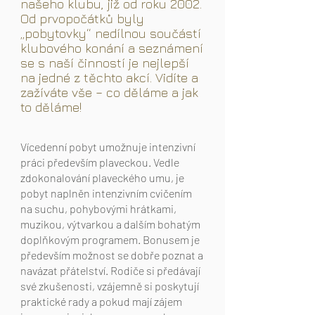
našeho klubu, již od roku 2002.
Od prvopočátků byly
„pobytovky“ nedílnou součástí
klubového konání a seznámení
se s naší činností je nejlepší
na jedné z těchto akcí. Vidíte a
zažíváte vše – co děláme a jak
to děláme!
Vícedenní pobyt umožnuje intenzivní
práci především plaveckou. Vedle
zdokonalování plaveckého umu, je
pobyt naplněn intenzivním cvičením
na suchu, pohybovými hrátkami,
muzikou, výtvarkou a dalším bohatým
doplňkovým programem. Bonusem je
především možnost se dobře poznat a
navázat přátelství. Rodiče si předávají
své zkušenosti, vzájemně si poskytují
praktické rady a pokud mají zájem