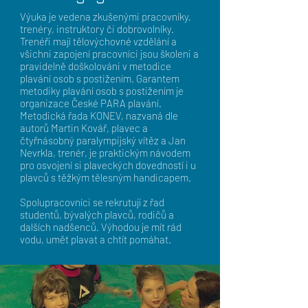
Výuka je vedena zkušenými pracovníky,
trenéry, instruktory či dobrovolníky.
Trenéři mají tělovýchovné vzdělání a
všichni zapojení pracovníci jsou školeni a
pravidelně doškolováni v metodice
plavání osob s postižením. Garantem
metodiky plavání osob s postižením je
organizace České PARA plavání.
Metodická řada KONEV, nazvaná dle
autorů Martin Kovář, plavec a
čtyřnásobný paralympijský vítěz a Jan
Nevrkla, trenér, je praktickým návodem
pro osvojení si plaveckých dovedností i u
plavců s těžkým tělesným handicapem.
Spolupracovníci se rekrutují z řad
studentů, bývalých plavců, rodičů a
dalších nadšenců. Výhodou je mít rád
vodu, umět plavat a chtít pomáhat.