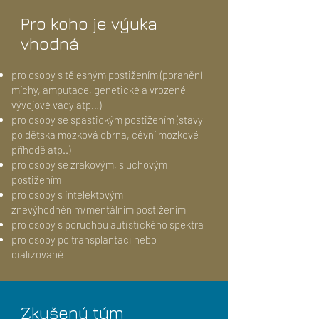
Pro koho je výuka
vhodná
pro osoby s tělesným postižením (poranění
míchy, amputace, genetické a vrozené
vývojové vady atp…)
pro osoby se spastickým postižením (stavy
po dětská mozková obrna, cévní mozkové
příhodě atp..)
pro osoby se zrakovým, sluchovým
postižením
pro osoby s intelektovým
znevýhodněním/mentálním postižením
pro osoby s poruchou autistického spektra
pro osoby po transplantaci nebo
dializované
Zkušený tým