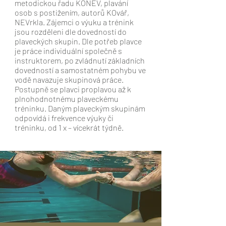
metodickou řadu KONEV, plavání
osob s postižením, autorů KOvář,
NEVrkla. Zájemci o výuku a trénink
jsou rozděleni dle dovedností do
plaveckých skupin. Dle potřeb plavce
je práce individuální společně s
instruktorem, po zvládnutí základních
dovedností a samostatném pohybu ve
vodě navazuje skupinová práce.
Postupně se plavci proplavou až k
plnohodnotnému plaveckému
tréninku. Daným plaveckým skupinám
odpovídá i frekvence výuky či
tréninku, od 1 x – vícekrát týdně.