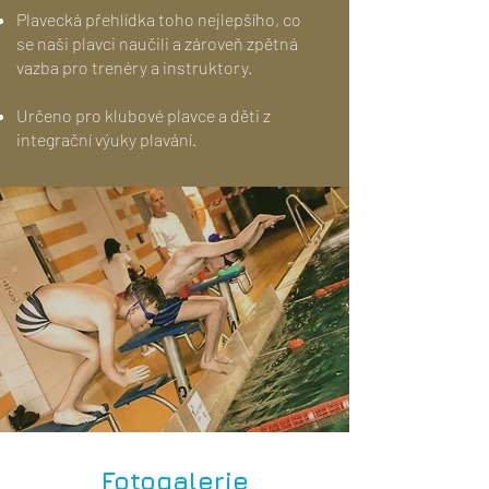
Plavecká přehlídka toho nejlepšího, co
se naši plavci naučili a zároveň zpětná
vazba pro trenéry a instruktory.
Určeno pro klubové plavce a děti z
integrační výuky plavání.
Fotogalerie