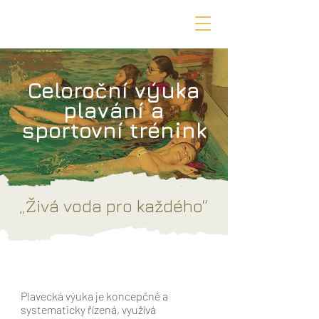
Celoroční výuka
plavání a
sportovní trénink
„Živá voda pro každého“
Plavecká výuka je koncepčně a
systematicky řízená, využívá