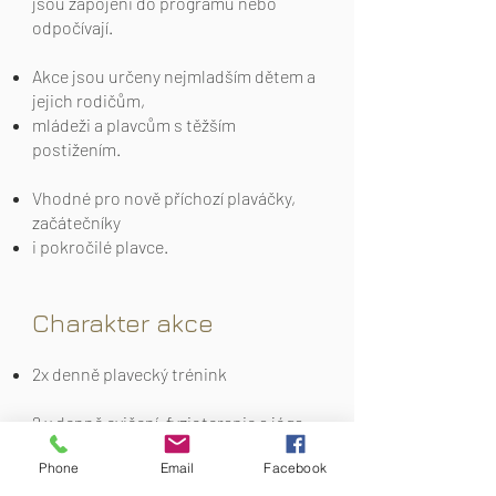
jsou zapojeni do programu nebo
odpočívají.
Akce jsou určeny nejmladším dětem a
jejich rodičům,
mládeži a plavcům s těžším
postižením.
Vhodné pro nově příchozí plaváčky,
začátečníky
i pokročilé plavce.
Charakter akce
2x denně plavecký trénink
2 x denně cvičení, fyzioterapie a jóga
Phone
Email
Facebook
2x do týdne výlety po okolí